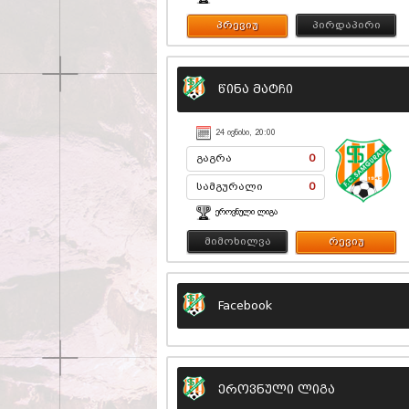
პრევიუ
პირდაპირი
წინა მატჩი
24 ᲘᲕᲜᲘᲡᲘ, 20:00
გაგრა
0
სამგურალი
0
ᲔᲠᲝᲕᲜᲣᲚᲘ ᲚᲘᲒᲐ
მიმოხილვა
რევიუ
Facebook
ეროვნული ლიგა