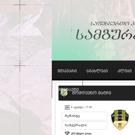
მთავარი
სიახლები
კლუბი
კონტაქტი
მომდევნო მატჩი
8 ᲐᲒᲕᲘᲡᲢᲝ, 17:00
მეშახტე
სამგურალი
ᲔᲠᲝᲕᲜᲣᲚᲘ ᲚᲘᲒᲐ