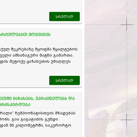
ვოვის ,,კარპატს“
ან.
სრულად
დარტულებით მოგვიგეს
რქულ შეკრებაზე მყოფმა წყალტუბოს
რველი ამხანაგური მატჩი გამართა.
ნდის მეტოქე ყაზახეთის უმაღლეს
გადასული ,,ყიზილ–ჯარი" იყო.
ძაბული შეხვედრა ყაზახების
დასრულდა.
სრულად
თში ყაზახებს, უკრაინელებს და
ირისპირდება
ურალი“ ჩემპიონატისთვის მზადებას
ობს. გია გიგატაძის გუნდი
იდან 50 კილომეტრში, საკურორტო
ის.