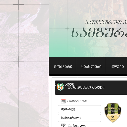
მთავარი
სიახლები
კლუბი
კონტაქტი
მომდევნო მატჩი
8 ᲐᲒᲕᲘᲡᲢᲝ, 17:00
მეშახტე
სამგურალი
ᲔᲠᲝᲕᲜᲣᲚᲘ ᲚᲘᲒᲐ