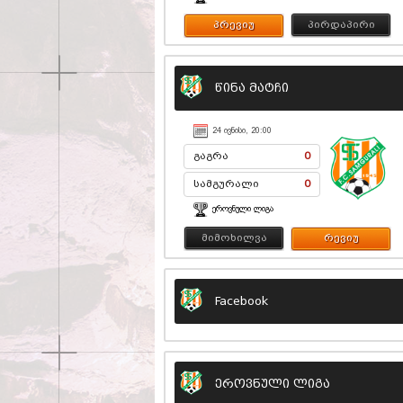
პრევიუ
პირდაპირი
წინა მატჩი
24 ᲘᲕᲜᲘᲡᲘ, 20:00
გაგრა
0
სამგურალი
0
ᲔᲠᲝᲕᲜᲣᲚᲘ ᲚᲘᲒᲐ
მიმოხილვა
რევიუ
Facebook
ეროვნული ლიგა