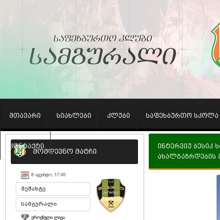
მთავარი
სიახლები
კლუბი
საფეხბურთო სკოლა
კონტაქტი
ინტერვიუ ბესიკ 
მომდევნო მატჩი
ახალგაზრდების 
8 ᲐᲒᲕᲘᲡᲢᲝ, 17:00
მეშახტე
სამგურალი
ᲔᲠᲝᲕᲜᲣᲚᲘ ᲚᲘᲒᲐ