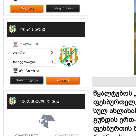
პრევიუ
პირდაპირი
წინა მატჩი
24 ᲘᲕᲜᲘᲡᲘ, 20:00
გაგრა
0
სამგურალი
0
ᲔᲠᲝᲕᲜᲣᲚᲘ ᲚᲘᲒᲐ
მიმოხილვა
რევიუ
წყალტუბოს 
ფეხბურთელე
ეროვნული ლიგა
სულ ახლახან
გუნდის ერთ
ფეხბურთის 