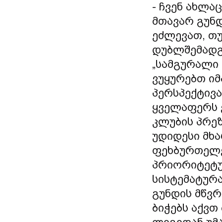
- ჩვენ ახლა
მთავარ გუნ
ეძლევათ, თუ
დუბლშემადგ
„სამგურალი 
ვუყურებთ იმ
პერსპექტივა
ყველაფერს 
კლუბის პრეზ
უდიდესი მხა
ფეხბურთელე
პრიორიტეტულ
სისტემატურა
გუნდის მწვრ
ბიჭებს აქვთ