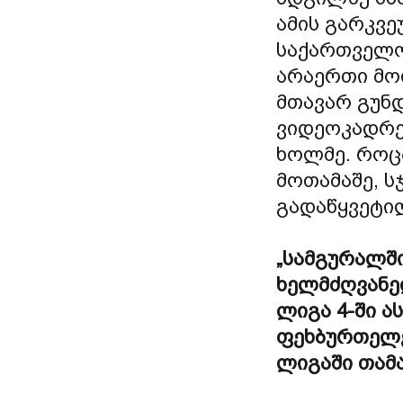
ამის გარკვე
საქართველო
არაერთი მო
მთავარ გუნ
ვიდეოკადრე
ხოლმე. როც
მოთამაშე, ს
გადაწყვეტილ
„სამგურალშ
ხელმძღვანე
ლიგა 4-ში ა
ფეხბურთელე
ლიგაში თამ