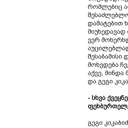
რომლებიც ა
შესაძლებლო
დამატებით ხ
მიუხედავად 
ვერ მოხერხ
აუცილებლად
შესაბამისი 
მოხვდება ჩვ
აქვე, მინდ
და გეგი კიკ
- სხვა ქვეყ
ფეხბურთელე
გეგი კიკაბი