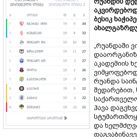
რუანდის დე
აკვირდებოდ
ბესიკ ხაჭიპ
ახალგაზრდულ
„რუანდაში ვ
დააორგანიზა
აკადემიის 
ვიმყოფებოდ
რუანდა საინ
შედარებით,
საქართველოს
ჰავა დაგვხ
სტუმართმოყვ
და ხელმძღვ
დაგვაბინავე