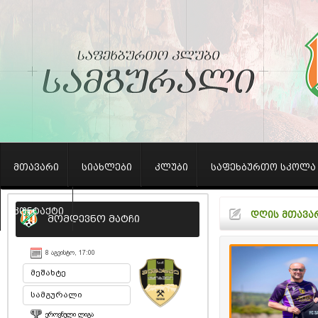
მთავარი
სიახლები
კლუბი
საფეხბურთო სკოლა
კონტაქტი
დღის მთავა
მომდევნო მატჩი
8 ᲐᲒᲕᲘᲡᲢᲝ, 17:00
მეშახტე
სამგურალი
ᲔᲠᲝᲕᲜᲣᲚᲘ ᲚᲘᲒᲐ